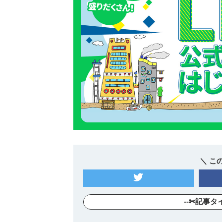
＼ こ
--✄記事タ