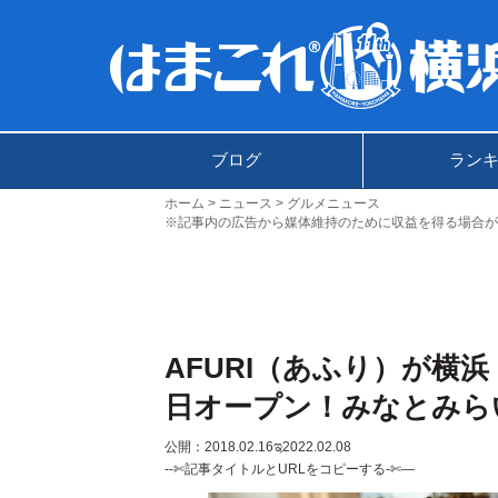
ブログ
ラン
ホーム
ニュース
グルメニュース
※記事内の広告から媒体維持のために収益を得る場合が
AFURI（あふり）が横浜
日オープン！みなとみら
公開：2018.02.16
ಇ2022.02.08
--✄記事タイトルとURLをコピーする-✄—