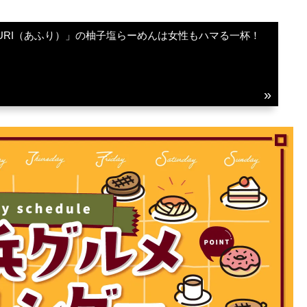
URI（あふり）」の柚子塩らーめんは女性もハマる一杯！