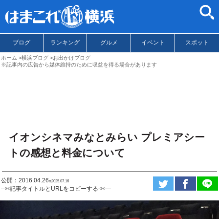
ブログ
ランキング
グルメ
イベント
スポット
ホーム
横浜ブログ
お出かけブログ
※記事内の広告から媒体維持のために収益を得る場合があります
イオンシネマみなとみらい プレミアシー
トの感想と料金について
公開：2016.04.26
ಇ2025.07.16
--✄記事タイトルとURLをコピーする-✄—