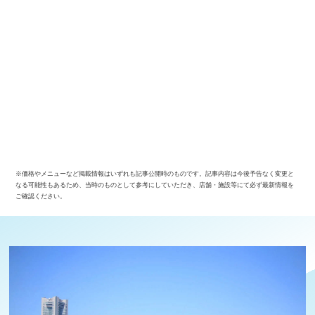
※価格やメニューなど掲載情報はいずれも記事公開時のものです。記事内容は今後予告なく変更と
なる可能性もあるため、当時のものとして参考にしていただき、店舗・施設等にて必ず最新情報を
ご確認ください。