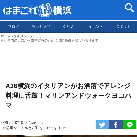
ブログ
ランキング
グルメ
イベント
スポット
ホーム
グルメ
イタリアン
※記事内の広告から媒体維持のために収益を得る場合があります
A16横浜のイタリアンがお洒落でアレンジ
料理に舌鼓！マリンアンドウォークヨコハ
マ
公開：2021.01.04
ಇ2022.02.07
--✄記事タイトルとURLをコピーする-✄—