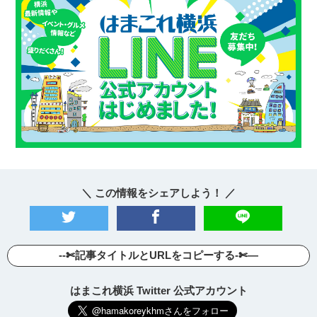
＼ この情報をシェアしよう！ ／
--✄記事タイトルとURLをコピーする-✄—
はまこれ横浜 Twitter 公式アカウント