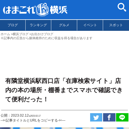
ブログ
ランキング
グルメ
イベント
スポット
ホーム
横浜ブログ
お出かけブログ
※記事内の広告から媒体維持のために収益を得る場合があります
有隣堂横浜駅西口店「在庫検索サイト」店
内の本の場所・棚番までスマホで確認でき
て便利だった！
公開：2023.02.12
ಇ2023.02.17
--✄記事タイトルとURLをコピーする-✄—