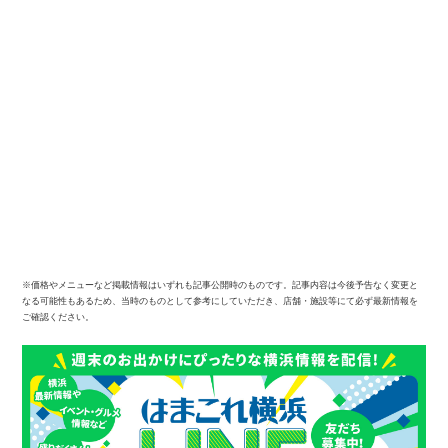
※価格やメニューなど掲載情報はいずれも記事公開時のものです。記事内容は今後予告なく変更と
なる可能性もあるため、当時のものとして参考にしていただき、店舗・施設等にて必ず最新情報を
ご確認ください。