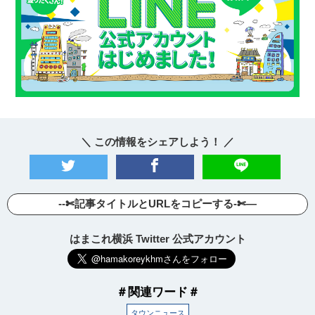
＼ この情報をシェアしよう！ ／
--✄記事タイトルとURLをコピーする-✄—
はまこれ横浜 Twitter 公式アカウント
＃関連ワード＃
タウンニュース