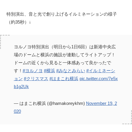
特別演出、音と光で創り上げるイルミネーションの様子
（約35秒）↓
ヨルノヨ特別演出（明日から1日6回）は新港中央広
場のドームと横浜の施設が連動してライトアップ！
ドームの近くから見ると一体感あって良かったで
す！
#ヨルノヨ
#横浜
#みなとみらい
#イルミネーシ
ョン
#クリスマス
#はまこれ横浜
pic.twitter.com/7e5x
b1g2Uk
— はまこれ横浜 (@hamakoreykhm)
November 19, 2
020