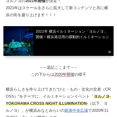
ヨルノヨの
2021年開催
が決定！
2021年はスケールをさらに拡大して新コンテンツと共に横
浜の街を盛り上げます！！！
2021年 横浜イルミネーション「ヨルノヨ」
開催！横浜港活用の躍動的イルミネーション
– – 追記ここまで – –
この下からは
2020年開催
の様子
横浜らしさを作り上げてきた“ひと・もの・文化の交差（CR
OSS）”をテーマに、イルミネーションイベント「
ヨルノヨ-
YOKOHAMA CROSS NIGHT ILLUMINATION-
（以下、ヨ
ルノヨ）」が横浜みなとみらいの
新港中央広場
で2020年11