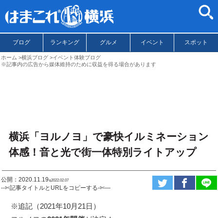
ブログ
ランキング
グルメ
イベント
スポット
ホーム
横浜ブログ
イベント体験ブログ
※記事内の広告から媒体維持のために収益を得る場合があります
横浜「ヨルノヨ」で豪快イルミネーション
体感！音と光で街一体特別ライトアップ
公開：2020.11.19
ಇ2022.02.07
--✄記事タイトルとURLをコピーする-✄—
※追記（2021年10月21日）