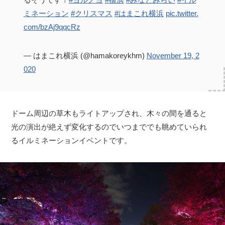
ミネーション
#クリスマス
#はまこれ横浜
pic.twitter.
com/bzAj9qqcRz
— はまこれ横浜 (@hamakoreykhm)
November 19, 2
020
ドーム周辺の草木もライトアップされ、木々の間を通ると
光の演出が絶えず変化するのでいつまででも眺めていられ
るイルミネーションイベントです。