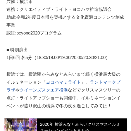
共催：横浜市
連携：クリエイティブ・ライト・ヨコハマ推進協議会
助成:令和2年度日本博を契機とする文化資源コンテンツ創成
事業
認証:beyond2020プログラム
■ 特別演出
1日6回 各5分（18:30/19:00/19:30/20:00/20:30/21:00）
横浜では、横浜駅からみなとみらいまで続く横浜最大級の
イルミネーション「
ヨコハマミライト
」、
ランドマークプ
ラザ
や
クイーンズスクエア横浜
などでクリスマスツリーの
点灯・ライトアップショーも開催中。イルミネーションイ
ベントが盛り沢山の横浜で冬の夜を過ごしてみては！
2020年 横浜みなとみらいクリスマスイルミ
ネーションイベントまとめ