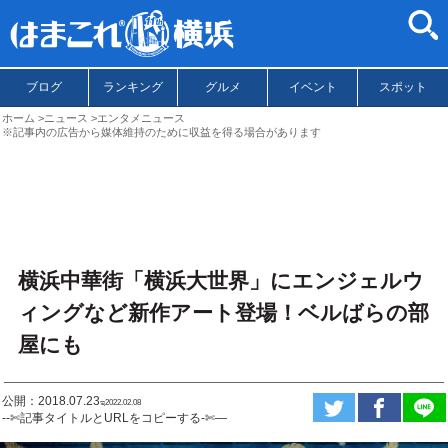
ブログ
ランキング
グルメ
イベント
スポット
ホーム
ニュース
エンタメニュース
※記事内の広告から媒体維持のために収益を得る場合があります
横浜中華街「横浜大世界」にエンジェルウ
ィングなど新作アート登場！ベルばらの部
屋にも
公開：2018.07.23
ಇ2022.02.08
--✄記事タイトルとURLをコピーする-✄—