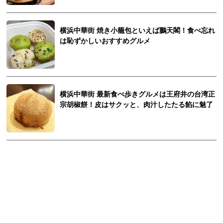
横浜中華街 焼き小籠包といえば鵬天閣！食べ忘れ
は恥ずかしいおすすめグルメ
横浜中華街 最新食べ歩きグルメは王府井の台湾正
宗胡椒餅！皮はサクッと、肉汁したたる餡に魅了