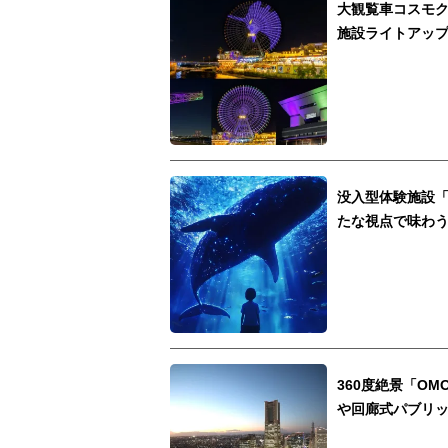
大観覧車コスモク
施設ライトアッ
没入型体験施設「
たな視点で味わ
360度絶景「O
や回廊式パブリ