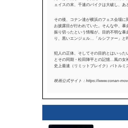
ェイスの末、千速のバイクは大破し、あ
その後、コナン達が横浜のフェス会場に
お披露目が行われていた。そんな中、暴
振り切ったという情報が。目的不明な暴
り、黒いエンジェル…「ルシファー」と
犯人の正体、そしてその目的とはいった
とその同期・松田陣平との記憶…風の女
史上最速（リミットブレイク）バトルミ
映画公式サイト：https://www.conan-movie.j