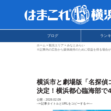
ブログ
ラン
ホーム
観光エリア
みなとみらい
※記事内の広告から媒体維持のために収益を得る場合が
横浜市と劇場版「名探偵
決定！横浜都心臨海部で4
公開：2026.02.09
--✄記事タイトルとURLをコピーする-✄—