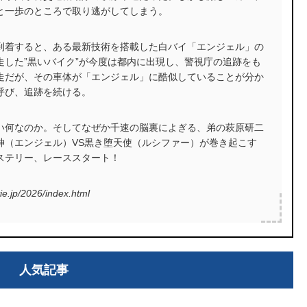
と一歩のところで取り逃がしてしまう。
到着すると、ある最新技術を搭載した白バイ「エンジェル」の
走した”黒いバイク”が今度は都内に出現し、警視庁の追跡をも
走だが、その車体が「エンジェル」に酷似していることが分か
呼び、追跡を続ける。
い何なのか。そしてなぜか千速の脳裏によぎる、弟の萩原研二
神（エンジェル）VS黒き堕天使（ルシファー）が巻き起こす
ステリー、レーススタート！
p/2026/index.html
人気記事