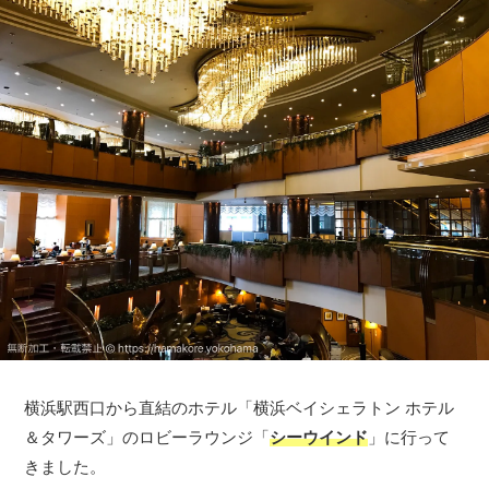
横浜駅西口から直結のホテル「横浜ベイシェラトン ホテル
＆タワーズ」のロビーラウンジ「
シーウインド
」に行って
きました。