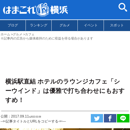
ブログ
ランキング
グルメ
イベント
スポット
ホーム
グルメ
カフェ
※記事内の広告から媒体維持のために収益を得る場合があります
横浜駅直結 ホテルのラウンジカフェ「シ
ーウインド」は優雅で打ち合わせにもおす
すめ！
公開：2017.09.11
ಇ2022.02.08
--✄記事タイトルとURLをコピーする-✄—