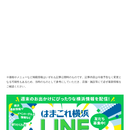
※価格やメニューなど掲載情報はいずれも記事公開時のものです。記事内容は今後予告なく変更と
なる可能性もあるため、当時のものとして参考にしていただき、店舗・施設等にて必ず最新情報を
ご確認ください。