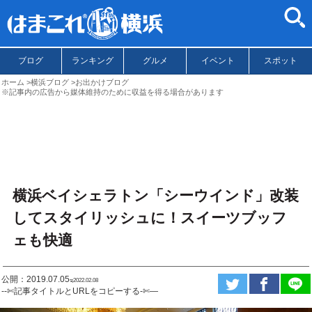
ブログ
ランキング
グルメ
イベント
スポット
ホーム
横浜ブログ
お出かけブログ
※記事内の広告から媒体維持のために収益を得る場合があります
横浜ベイシェラトン「シーウインド」改装
してスタイリッシュに！スイーツブッフ
ェも快適
公開：2019.07.05
ಇ2022.02.08
--✄記事タイトルとURLをコピーする-✄—