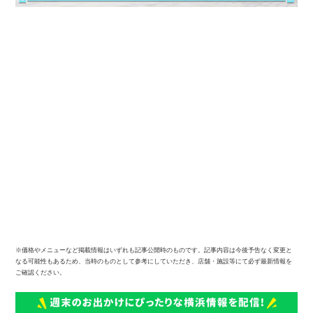
※価格やメニューなど掲載情報はいずれも記事公開時のものです。記事内容は今後予告なく変更と
なる可能性もあるため、当時のものとして参考にしていただき、店舗・施設等にて必ず最新情報を
ご確認ください。