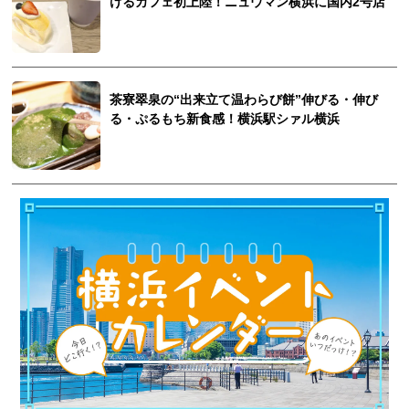
けるカフェ初上陸！ニュウマン横浜に国内2号店
茶寮翠泉の“出来立て温わらび餅”伸びる・伸び
る・ぷるもち新食感！横浜駅シァル横浜