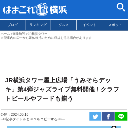
ブログ
ランキング
グルメ
イベント
スポット
ホーム
商業施設
JR横浜タワー
※記事内の広告から媒体維持のために収益を得る場合があります
JR横浜タワー屋上広場「うみそらデッ
キ」第4弾ジャズライブ無料開催！クラフ
トビールやフードも揃う
公開：2024.05.16
--✄記事タイトルとURLをコピーする-✄—