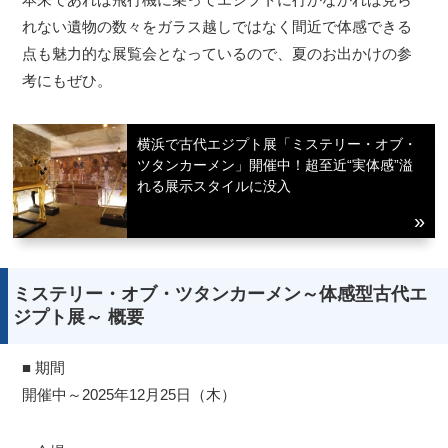
れない遺物の数々をガラス越しではなく間近で体感できる
点も魅力的な展覧会となっているので、夏のお出かけの参
考にもぜひ。
横浜で古代エジプト展「ミステリー・オブ・
ツタンカーメン」開催中！超至近“実体感”溢
れる展示スタイルに没入
ミステリー・オブ・ツタンカーメン～体感型古代エ
ジプト展～ 概要
■ 期間
開催中～2025年12月25日（木）