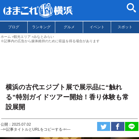
ブログ
ランキング
グルメ
イベント
スポット
ホーム
観光エリア
みなとみらい
※記事内の広告から媒体維持のために収益を得る場合があります
横浜の古代エジプト展で展示品に“触れ
る”特別ガイドツアー開始！香り体験も常
設展開
公開：2025.07.02
--✄記事タイトルとURLをコピーする-✄—