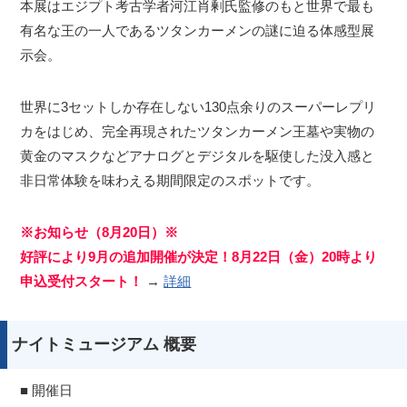
本展はエジプト考古学者河江肖剰氏監修のもと世界で最も
有名な王の一人であるツタンカーメンの謎に迫る体感型展
示会。
世界に3セットしか存在しない130点余りのスーパーレプリ
カをはじめ、完全再現されたツタンカーメン王墓や実物の
黄金のマスクなどアナログとデジタルを駆使した没入感と
非日常体験を味わえる期間限定のスポットです。
※お知らせ（8月20日）※
好評により9月の追加開催が決定！8月22日（金）20時より
申込受付スタート！
→
詳細
ナイトミュージアム 概要
■ 開催日