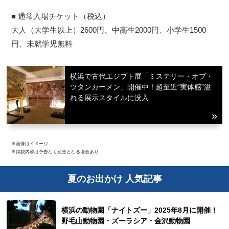
■ 通常入場チケット（税込）
大人（大学生以上）2600円、中高生2000円、小学生1500
円、未就学児無料
横浜で古代エジプト展「ミステリー・オブ・
ツタンカーメン」開催中！超至近“実体感”溢
れる展示スタイルに没入
※画像はイメージ
※掲載内容は予告なく変更となる場合あり
夏のお出かけ 人気記事
横浜の動物園「ナイトズー」2025年8月に開催！
野毛山動物園・ズーラシア・金沢動物園