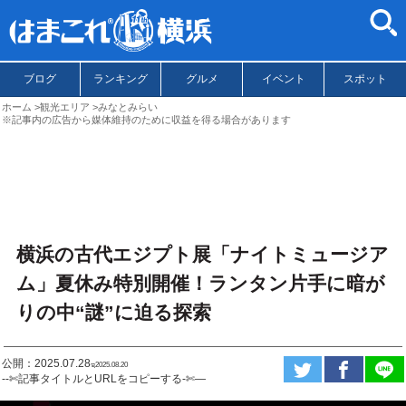
ブログ
ランキング
グルメ
イベント
スポット
ホーム
観光エリア
みなとみらい
※記事内の広告から媒体維持のために収益を得る場合があります
横浜の古代エジプト展「ナイトミュージア
ム」夏休み特別開催！ランタン片手に暗が
りの中“謎”に迫る探索
公開：2025.07.28
ಇ2025.08.20
--✄記事タイトルとURLをコピーする-✄—