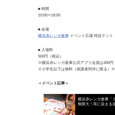
■ 時間
10:00〜18:00
■ 会場
横浜⾚レンガ倉庫
イベント広場 特設テント
■ ⼊場料
500円（税込）
※横浜⾚レンガ倉庫公式アプリ会員は300円
※⼩学⽣以下は無料（保護者同伴に限る）※
＜イベント記事＞
横浜赤レンガ倉庫「ヨ
無限大！苺に染まる