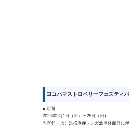
ヨコハマストロベリーフェスティバル
■ 期間
2024年2⽉1⽇（⽊）〜25⽇（⽇）
※20⽇（⽕）は横浜⾚レンガ倉庫休館⽇に