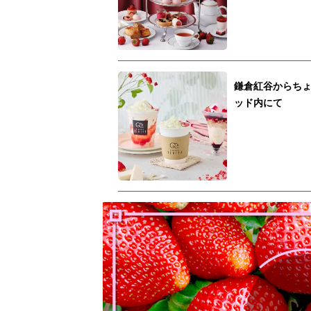
鎌倉紅谷からち
ッド内にて