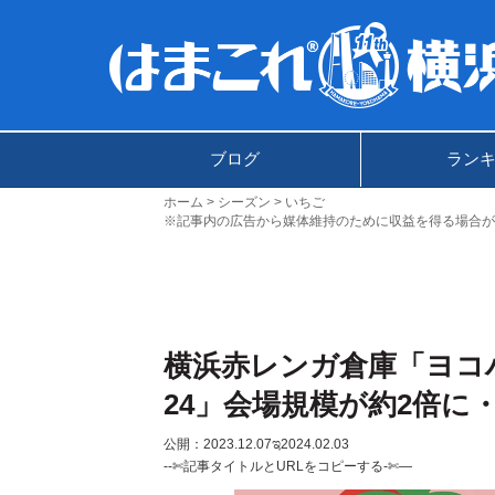
ブログ
ラン
ホーム
シーズン
いちご
※記事内の広告から媒体維持のために収益を得る場合が
横浜赤レンガ倉庫「ヨコ
24」会場規模が約2倍に
公開：2023.12.07
ಇ2024.02.03
--✄記事タイトルとURLをコピーする-✄—