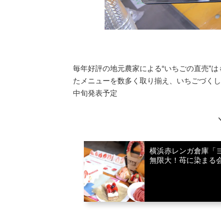
毎年好評の地元農家による“いちごの直売”
たメニューを数多く取り揃え、いちごづくし
中旬発表予定
横浜赤レンガ倉庫「ヨ
無限大！苺に染まる