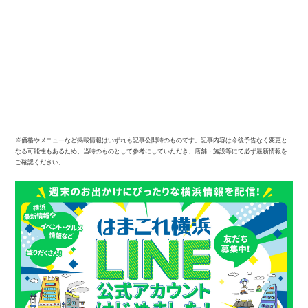
※価格やメニューなど掲載情報はいずれも記事公開時のものです。記事内容は今後予告なく変更と
なる可能性もあるため、当時のものとして参考にしていただき、店舗・施設等にて必ず最新情報を
ご確認ください。