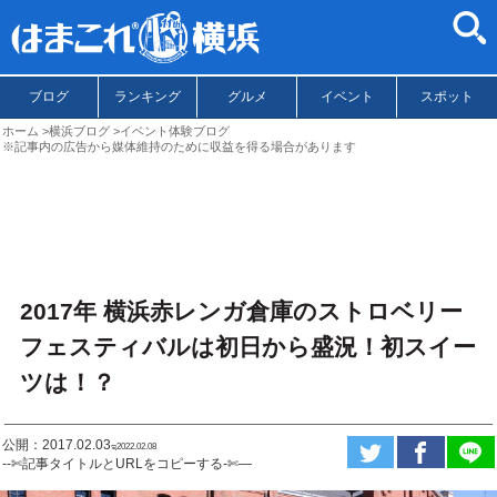
ブログ
ランキング
グルメ
イベント
スポット
ホーム
横浜ブログ
イベント体験ブログ
※記事内の広告から媒体維持のために収益を得る場合があります
2017年 横浜赤レンガ倉庫のストロベリー
フェスティバルは初日から盛況！初スイー
ツは！？
公開：2017.02.03
ಇ2022.02.08
--✄記事タイトルとURLをコピーする-✄—