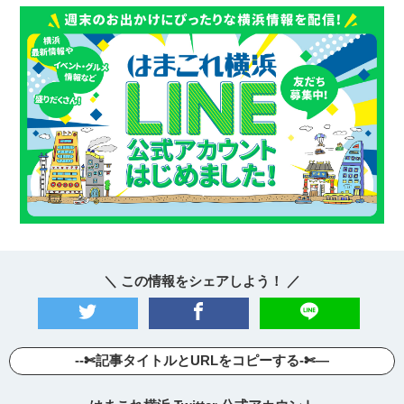
＼ この情報をシェアしよう！ ／
--✄記事タイトルとURLをコピーする-✄—