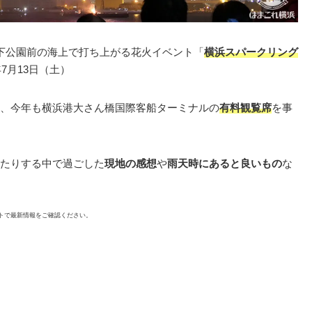
下公園前の海上で打ち上がる花火イベント「
横浜スパークリング
7月13日（土）
、今年も横浜港大さん橋国際客船ターミナルの
有料観覧席
を事
たりする中で過ごした
現地の感想
や
雨天時にあると良いもの
な
トで最新情報をご確認ください。