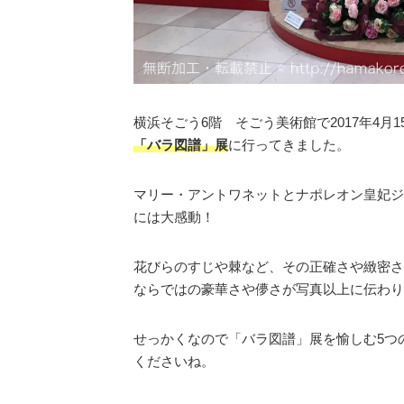
横浜そごう6階 そごう美術館で2017年4月
「バラ図譜」展
に行ってきました。
マリー・アントワネットとナポレオン皇妃ジ
には大感動！
花びらのすじや棘など、その正確さや緻密さ
ならではの豪華さや儚さが写真以上に伝わり
せっかくなので「バラ図譜」展を愉しむ5つ
くださいね。