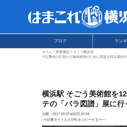
ブログ
ラン
ホーム
商業施設
そごう横浜店
※記事内の広告から媒体維持のために収益を得る場合が
横浜駅 そごう美術館を1
テの「バラ図譜」展に行
公開：2017.05.07
ಇ2022.02.08
--✄記事タイトルとURLをコピーする-✄—