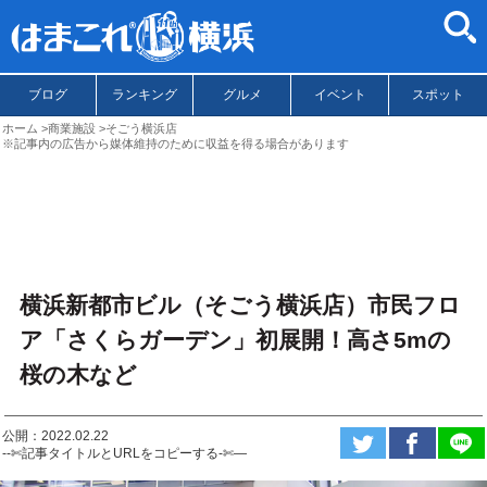
ブログ
ランキング
グルメ
イベント
スポット
ホーム
商業施設
そごう横浜店
※記事内の広告から媒体維持のために収益を得る場合があります
横浜新都市ビル（そごう横浜店）市民フロ
ア「さくらガーデン」初展開！高さ5mの
桜の木など
公開：2022.02.22
--✄記事タイトルとURLをコピーする-✄—