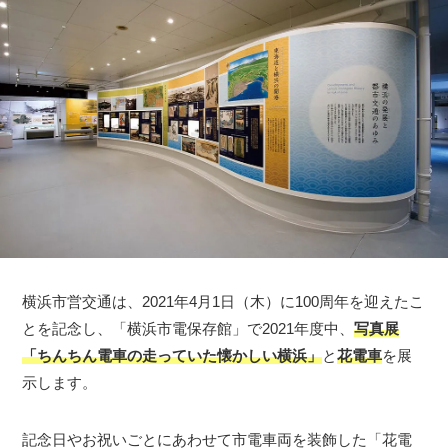
横浜市営交通は、2021年4月1日（木）に100周年を迎えたこ
とを記念し、「横浜市電保存館」で2021年度中、
写真展
「ちんちん電車の走っていた懐かしい横浜」
と
花電車
を展
示します。
記念日やお祝いごとにあわせて市電車両を装飾した「花電