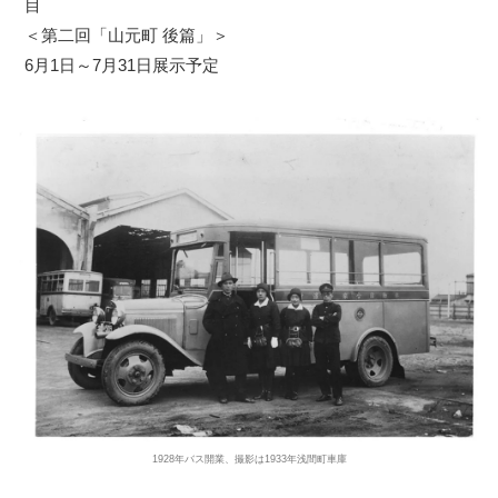
目
＜第二回「山元町 後篇」＞
6月1日～7月31日展示予定
1928年バス開業、撮影は1933年浅間町車庫