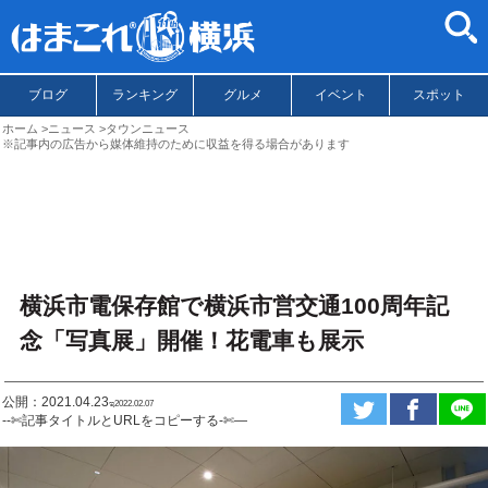
ブログ
ランキング
グルメ
イベント
スポット
ホーム
ニュース
タウンニュース
※記事内の広告から媒体維持のために収益を得る場合があります
横浜市電保存館で横浜市営交通100周年記
念「写真展」開催！花電車も展示
公開：2021.04.23
ಇ2022.02.07
--✄記事タイトルとURLをコピーする-✄—