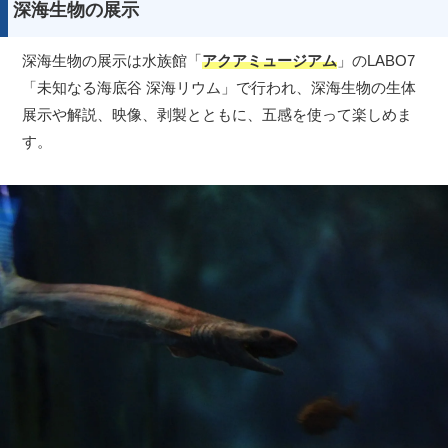
深海生物の展示
深海生物の展示は水族館「
アクアミュージアム
」のLABO7
「未知なる海底谷 深海リウム」で行われ、深海生物の生体
展示や解説、映像、剥製とともに、五感を使って楽しめま
す。