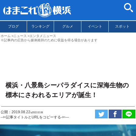
ブログ
ランキング
グルメ
イベント
スポット
ホーム
ニュース
エンタメニュース
※記事内の広告から媒体維持のために収益を得る場合があります
横浜・八景島シーパラダイスに深海生物の
標本にさわれるエリアが誕生！
公開：2019.08.22
ಇ2022.02.08
--✄記事タイトルとURLをコピーする-✄—