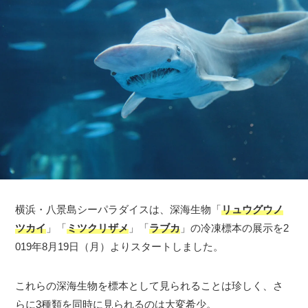
横浜・八景島シーパラダイスは、深海生物「
リュウグウノ
ツカイ
」「
ミツクリザメ
」「
ラブカ
」の冷凍標本の展示を2
019年8月19日（月）よりスタートしました。
これらの深海生物を標本として見られることは珍しく、さ
らに3種類を同時に見られるのは大変希少。