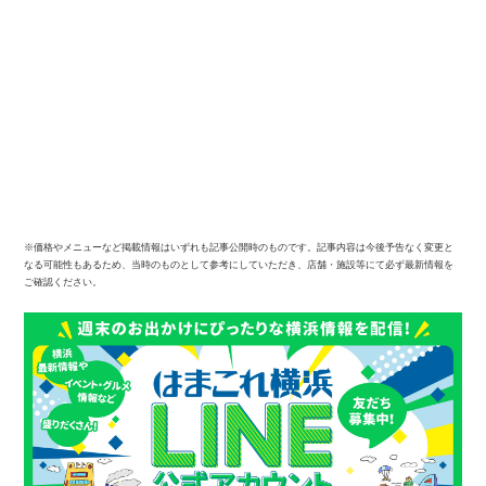
※価格やメニューなど掲載情報はいずれも記事公開時のものです。記事内容は今後予告なく変更と
なる可能性もあるため、当時のものとして参考にしていただき、店舗・施設等にて必ず最新情報を
ご確認ください。