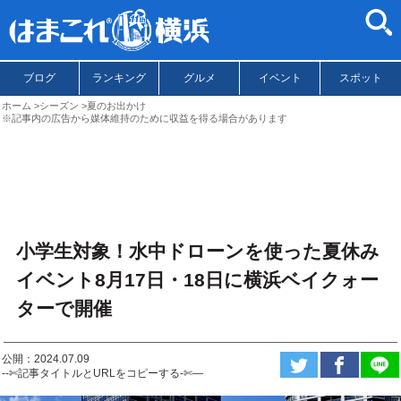
ブログ
ランキング
グルメ
イベント
スポット
ホーム
シーズン
夏のお出かけ
※記事内の広告から媒体維持のために収益を得る場合があります
小学生対象！水中ドローンを使った夏休み
イベント8月17日・18日に横浜ベイクォー
ターで開催
公開：2024.07.09
--✄記事タイトルとURLをコピーする-✄—