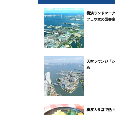
横浜ランドマー
フェや空の図書
天空ラウンジ「
め
横濱大食堂で熱