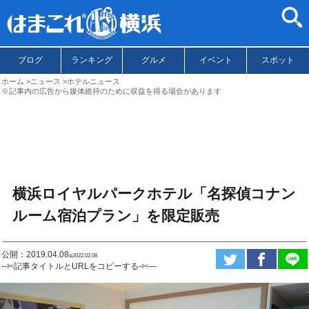
ブログ
ランキング
グルメ
イベント
スポット
ホーム
ニュース
ホテルニュース
※記事内の広告から媒体維持のために収益を得る場合があります
横浜ロイヤルパークホテル「名探偵コナン
ルーム宿泊プラン」を限定販売
公開：2019.04.08
ಇ2022.02.08
--✄記事タイトルとURLをコピーする-✄—