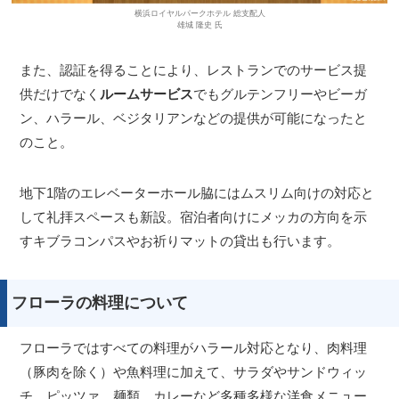
横浜ロイヤルパークホテル 総支配人
雄城 隆史 氏
また、認証を得ることにより、レストランでのサービス提
供だけでなく
ルームサービス
でもグルテンフリーやビーガ
ン、ハラール、ベジタリアンなどの提供が可能になったと
のこと。
地下1階のエレベーターホール脇にはムスリム向けの対応と
して礼拝スペースも新設。宿泊者向けにメッカの方向を示
すキブラコンパスやお祈りマットの貸出も行います。
フローラの料理について
フローラではすべての料理がハラール対応となり、肉料理
（豚肉を除く）や魚料理に加えて、サラダやサンドウィッ
チ、ピッツァ、麺類、カレーなど多種多様な洋食メニュー