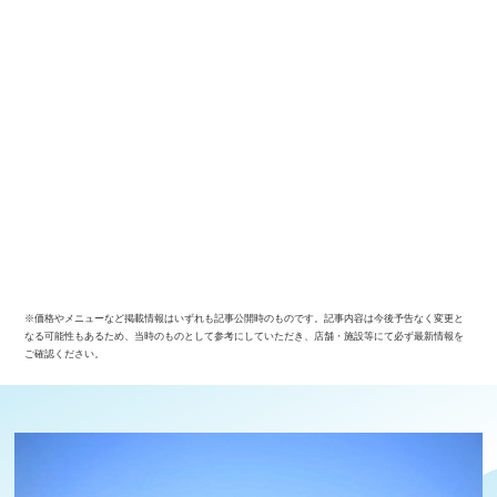
※価格やメニューなど掲載情報はいずれも記事公開時のものです。記事内容は今後予告なく変更と
なる可能性もあるため、当時のものとして参考にしていただき、店舗・施設等にて必ず最新情報を
ご確認ください。