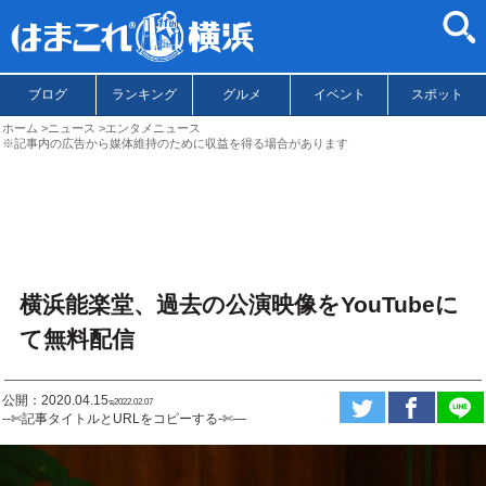
ブログ
ランキング
グルメ
イベント
スポット
ホーム
ニュース
エンタメニュース
※記事内の広告から媒体維持のために収益を得る場合があります
横浜能楽堂、過去の公演映像をYouTubeに
て無料配信
公開：2020.04.15
ಇ2022.02.07
--✄記事タイトルとURLをコピーする-✄—