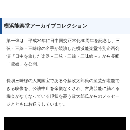
横浜能楽堂アーカイブコレクション
第一弾は、平成24年に日中国交正常化40周年を記念し、三
弦・三線・三味線の名手が競演した横浜能楽堂特別企画公
演『日中を旅した楽器－三弦・三線・三味線－』から長唄
「鷺娘」を公開。
長唄三味線の人間国宝である今藤政太郎氏の至芸が堪能で
きる映像を、公演中止を余儀なくされ、古典芸能に触れる
機会がなくなっている現状を憂う政太郎氏からのメッセー
ジとともにお送りしています。