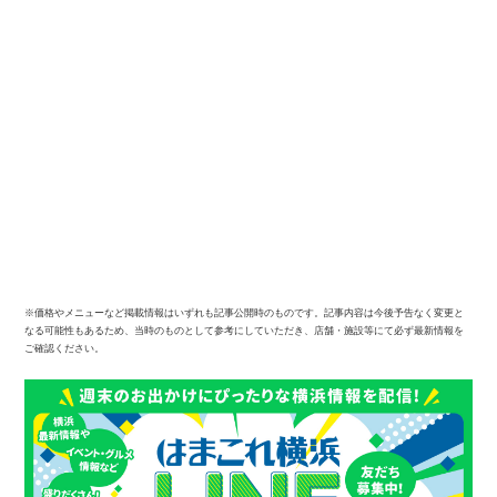
※価格やメニューなど掲載情報はいずれも記事公開時のものです。記事内容は今後予告なく変更と
なる可能性もあるため、当時のものとして参考にしていただき、店舗・施設等にて必ず最新情報を
ご確認ください。