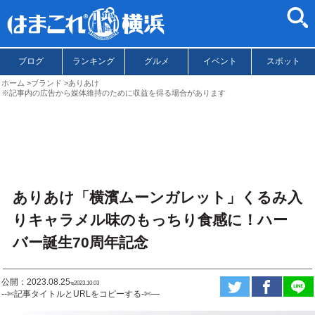
ブログ
ランキング
グルメ
イベント
スポット
ホーム
ブランド
ありあけ
※記事内の広告から媒体維持のために収益を得る場合があります
ありあけ「横濱ムーンガレット」くるみ入
りキャラメル味のもっちり食感に！ハー
バー誕生70周年記念
公開：2023.08.25
ಇ2023.10.03
--✄記事タイトルとURLをコピーする-✄—