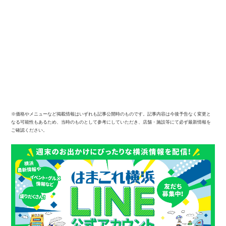
※価格やメニューなど掲載情報はいずれも記事公開時のものです。記事内容は今後予告なく変更と
なる可能性もあるため、当時のものとして参考にしていただき、店舗・施設等にて必ず最新情報を
ご確認ください。