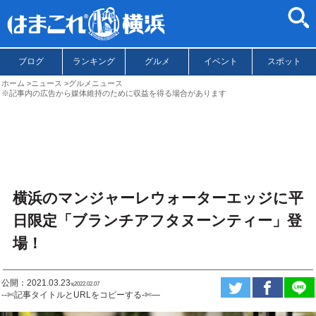
ブログ
ランキング
グルメ
イベント
スポット
ホーム
ニュース
グルメニュース
※記事内の広告から媒体維持のために収益を得る場合があります
横浜のマンジャーレウォーターエッジに平
日限定「ブランチアフタヌーンティー」登
場！
公開：2021.03.23
ಇ2022.02.07
--✄記事タイトルとURLをコピーする-✄—