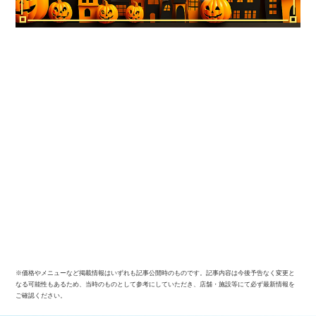
※価格やメニューなど掲載情報はいずれも記事公開時のものです。記事内容は今後予告なく変更と
なる可能性もあるため、当時のものとして参考にしていただき、店舗・施設等にて必ず最新情報を
ご確認ください。