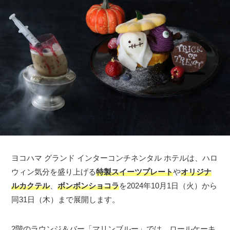
ヨコハマ グランド インターコンチネンタル ホテルは、ハロ
ウィン気分を盛り上げる
特製スイーツプレート
や
オリジナ
ルカクテル
、
ボンボンショコラ
を2024年10月1日（火）から
同31日（木）まで展開します。
2階のラウンジ＆バー「マリンブルー」では、ロールケーキ