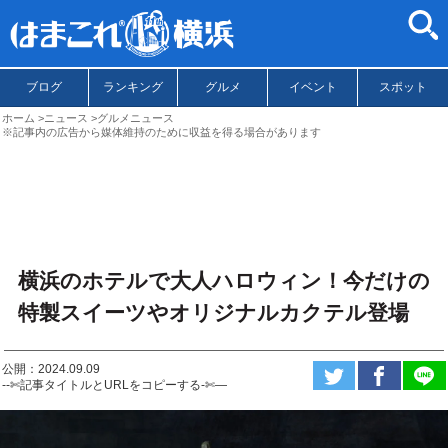
ブログ
ランキング
グルメ
イベント
スポット
ホーム
ニュース
グルメニュース
※記事内の広告から媒体維持のために収益を得る場合があります
横浜のホテルで大人ハロウィン！今だけの
特製スイーツやオリジナルカクテル登場
公開：2024.09.09
--✄記事タイトルとURLをコピーする-✄—