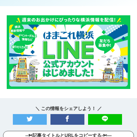
＼ この情報をシェアしよう！ ／
--✄記事タイトルとURLをコピーする-✄—