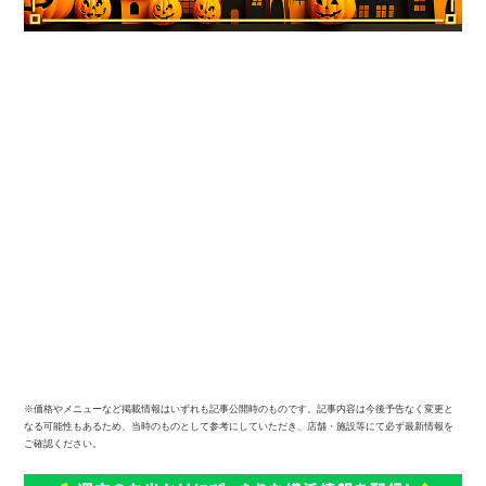
※価格やメニューなど掲載情報はいずれも記事公開時のものです。記事内容は今後予告なく変更と
なる可能性もあるため、当時のものとして参考にしていただき、店舗・施設等にて必ず最新情報を
ご確認ください。