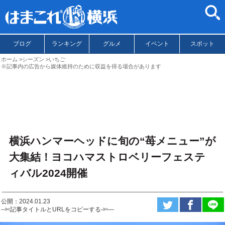
ブログ
ランキング
グルメ
イベント
スポット
ホーム
シーズン
いちご
※記事内の広告から媒体維持のために収益を得る場合があります
横浜ハンマーヘッドに旬の“苺メニュー”が
大集結！ヨコハマストロベリーフェステ
ィバル2024開催
公開：2024.01.23
--✄記事タイトルとURLをコピーする-✄—