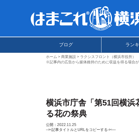
ブログ
ラン
ホーム
商業施設
ラクシスフロント（横浜市役所）
※記事内の広告から媒体維持のために収益を得る場合が
横浜市庁舎「第51回横
る花の祭典
公開：2022.11.25
--✄記事タイトルとURLをコピーする-✄—