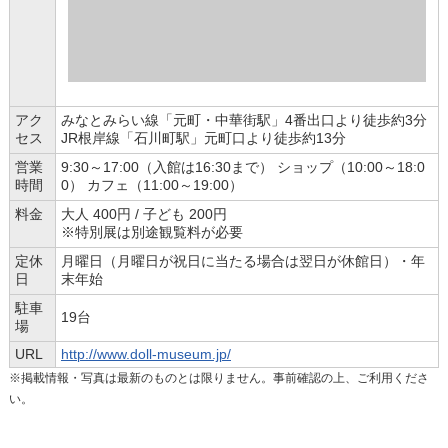
アク
みなとみらい線「元町・中華街駅」4番出口より徒歩約3分
セス
JR根岸線「石川町駅」元町口より徒歩約13分
営業
9:30～17:00（入館は16:30まで） ショップ（10:00～18:0
時間
0） カフェ（11:00～19:00）
料金
大人 400円 / 子ども 200円
※特別展は別途観覧料が必要
定休
月曜日（月曜日が祝日に当たる場合は翌日が休館日）・年
日
末年始
駐車
19台
場
URL
http://www.doll-museum.jp/
※掲載情報・写真は最新のものとは限りません。事前確認の上、ご利用くださ
い。