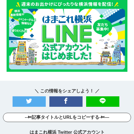
＼ この情報をシェアしよう！ ／
--✄記事タイトルとURLをコピーする-✄—
はまこれ横浜 Twitter 公式アカウント