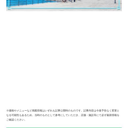
※価格やメニューなど掲載情報はいずれも記事公開時のものです。記事内容は今後予告なく変更と
なる可能性もあるため、当時のものとして参考にしていただき、店舗・施設等にて必ず最新情報を
ご確認ください。