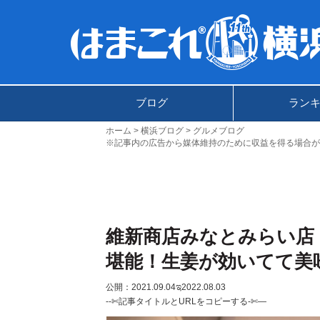
ブログ
ラン
ホーム
横浜ブログ
グルメブログ
※記事内の広告から媒体維持のために収益を得る場合が
維新商店みなとみらい店
堪能！生姜が効いてて美
公開：2021.09.04
ಇ2022.08.03
--✄記事タイトルとURLをコピーする-✄—