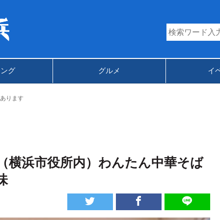
キング
グルメ
イ
あります
（横浜市役所内）わんたん中華そば
味