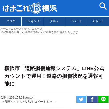
ブログ
ランキング
グルメ
イベント
スポット
ホーム
ニュース
タウンニュース
※記事内の広告から媒体維持のために収益を得る場合があります
横浜市「道路損傷通報システム」LINE公式
カウントで運用！道路の損傷状況を通報可
能に
公開：2021.04.28
ಇ2022.02.07
--✄記事タイトルとURLをコピーする-✄—