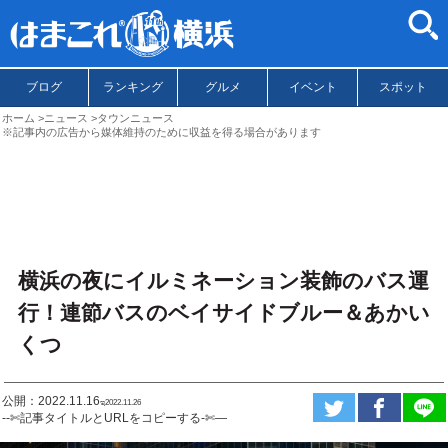
ブログ
ランキング
グルメ
イベント
スポット
ホーム
ニュース
タウンニュース
※記事内の広告から媒体維持のために収益を得る場合があります
横浜の夜にイルミネーション装飾のバス運
行！連節バスのベイサイドブルー＆あかい
くつ
公開：2022.11.16
ಇ2022.11.26
--✄記事タイトルとURLをコピーする-✄—