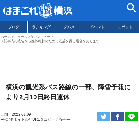
ブログ
ランキング
グルメ
イベント
スポット
ホーム
ニュース
タウンニュース
※記事内の広告から媒体維持のために収益を得る場合があります
横浜の観光系バス路線の一部、降雪予報に
より2月10日終日運休
公開：2022.02.09
--✄記事タイトルとURLをコピーする-✄—