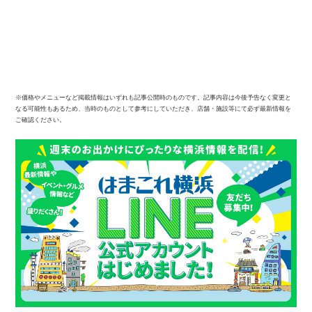
※価格やメニューなど掲載情報はいずれも記事公開時のものです。記事内容は今後予告なく変更と
なる可能性もあるため、当時のものとして参考にしていただき、店舗・施設等にて必ず最新情報を
ご確認ください。