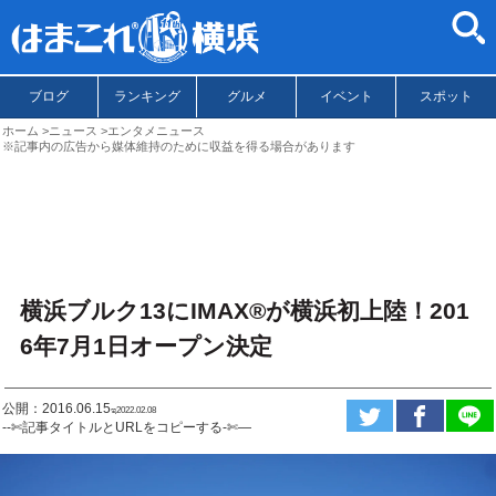
ブログ
ランキング
グルメ
イベント
スポット
ホーム
ニュース
エンタメニュース
※記事内の広告から媒体維持のために収益を得る場合があります
横浜ブルク13にIMAX®が横浜初上陸！201
6年7月1日オープン決定
公開：2016.06.15
ಇ2022.02.08
--✄記事タイトルとURLをコピーする-✄—