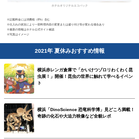
ホテルオリジナルエコバック
※記載料金には消費税（8%）含む
※仕入れの状況により一部料理内容の変更または盛り付け等が変わる場合あり
※最新の情報はホテル公式サイト確認
※写真はイメージ
2021年 夏休みおすすめ情報
横浜赤レンガ倉庫で「かいけつゾロリわくわく昆
虫展！」開催！昆虫の世界に触れて学べるイベン
ト
横浜「DinoScience 恐竜科学博」見どころ満載！
奇跡の化石や大迫力映像など全貌レポ