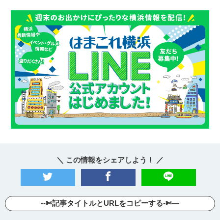
＼ この情報をシェアしよう！ ／
--✄記事タイトルとURLをコピーする-✄—