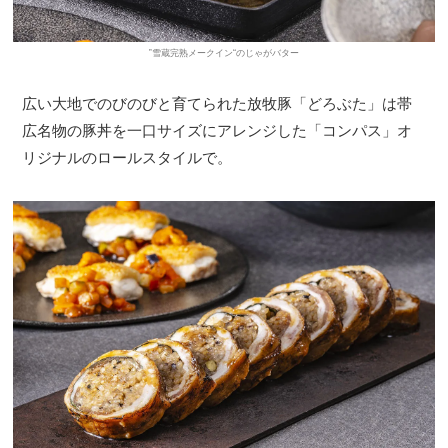
‟雪蔵完熟メークイン“のじゃがバター
広い大地でのびのびと育てられた放牧豚「どろぶた」は帯
広名物の豚丼を一口サイズにアレンジした「コンパス」オ
リジナルのロールスタイルで。