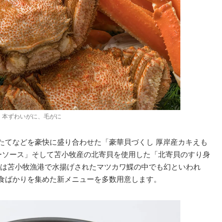
本ずわいがに、毛がに
ほたてなどを豪快に盛り合わせた「豪華貝づくし 厚岸産カキえも
ーソース」そして苫小牧産の北寄貝を使用した「北寄貝のすり身
は苫小牧漁港で水揚げされたマツカワ鰈の中でも幻といわれ
美食ばかりを集めた新メニューを多数用意します。