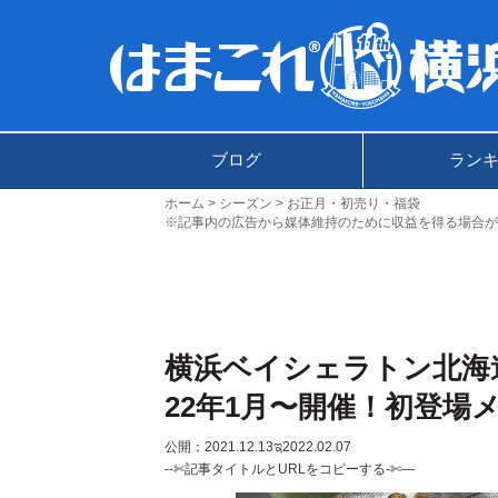
ブログ
ラン
ホーム
シーズン
お正月・初売り・福袋
※記事内の広告から媒体維持のために収益を得る場合が
横浜ベイシェラトン北海
22年1月〜開催！初登場
公開：2021.12.13
ಇ2022.02.07
--✄記事タイトルとURLをコピーする-✄—