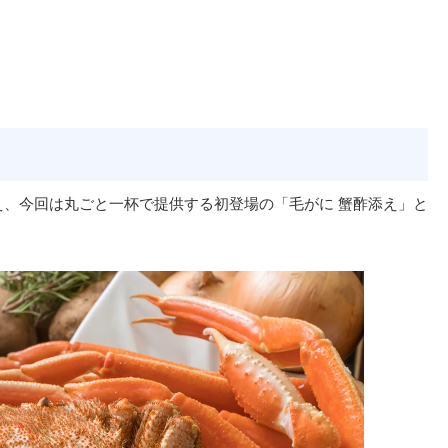
え、今回は丸ごと一杯で提供する初登場の「毛がに 蟹酢添え」と