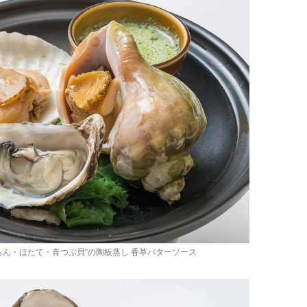
もん・ほたて・青つぶ貝”の陶板蒸し 香草バターソース