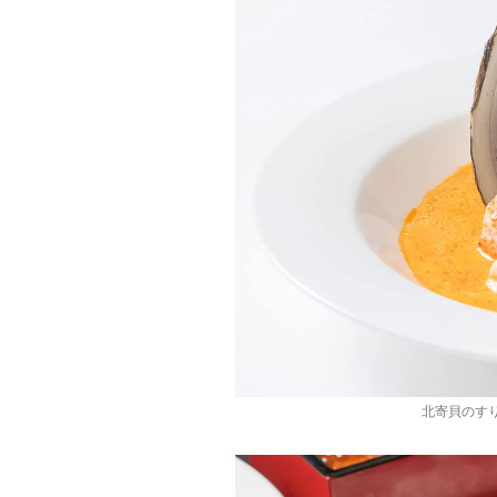
北寄貝のす