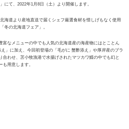
にて、2022年1月8日（土）より開催します。
北海道より産地直送で届くシェフ厳選食材を惜しげもなく使用
「冬の北海道フェア」。
ある豊富なメニューの中でも人気の北海道産の海産物にはとことん
添え」に加え、今回初登場の「毛がに 蟹酢添え」や厚岸産のブラ
盛り合わせ、苫小牧漁港で水揚げされたマツカワ鰈の中でも幻と
ューも用意します。