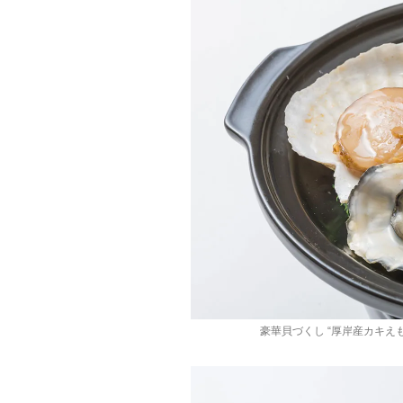
豪華貝づくし “厚岸産カキえ