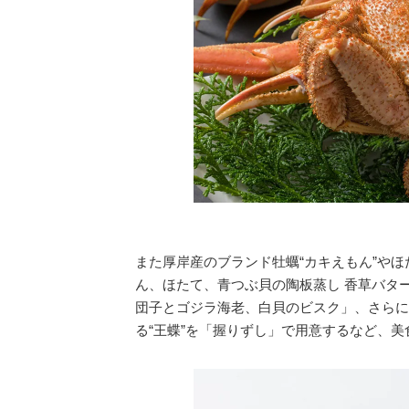
また厚岸産のブランド牡蠣“カキえもん”や
ん、ほたて、青つぶ貝の陶板蒸し 香草バタ
団子とゴジラ海老、白貝のビスク」、さらに
る“王蝶”を「握りずし」で用意するなど、