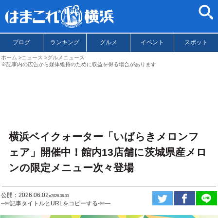
ブログ
ランキング
グルメ
イベント
スポット
ホーム
ニュース
グルメニュース
※記事内の広告から媒体維持のために収益を得る場合があります
横浜ベイクォーター「いばらきメロンフ
ェア」開催中！館内13店舗に茨城県産メロ
ンの限定メニュー次々登場
公開：2026.06.02
ಇ2026.06.03
--✄記事タイトルとURLをコピーする-✄—