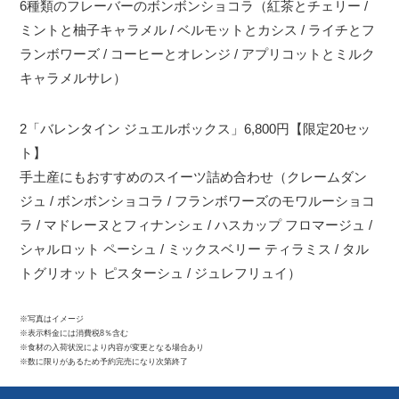
6種類のフレーバーのボンボンショコラ（紅茶とチェリー /
ミントと柚子キャラメル / ベルモットとカシス / ライチとフ
ランボワーズ / コーヒーとオレンジ / アプリコットとミルク
キャラメルサレ）
2「バレンタイン ジュエルボックス」6,800円【限定20セッ
ト】
手土産にもおすすめのスイーツ詰め合わせ（クレームダン
ジュ / ボンボンショコラ / フランボワーズのモワルーショコ
ラ / マドレーヌとフィナンシェ / ハスカップ フロマージュ /
シャルロット ペーシュ / ミックスベリー ティラミス / タル
トグリオット ピスターシュ / ジュレフリュイ）
※写真はイメージ
※表示料金には消費税8％含む
※食材の入荷状況により内容が変更となる場合あり
※数に限りがあるため予約完売になり次第終了