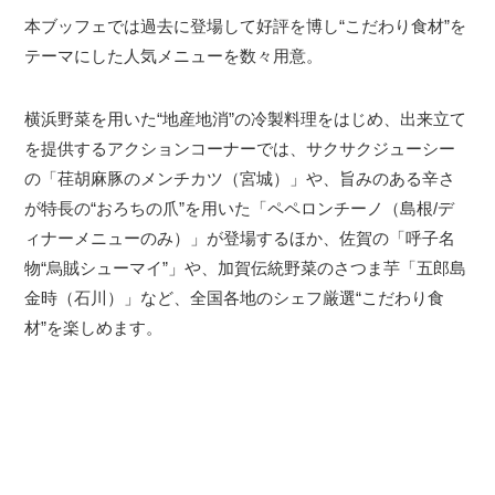
本ブッフェでは過去に登場して好評を博し“こだわり食材”を
テーマにした人気メニューを数々用意。
横浜野菜を用いた“地産地消”の冷製料理をはじめ、出来立て
を提供するアクションコーナーでは、サクサクジューシー
の「荏胡麻豚のメンチカツ（宮城）」や、旨みのある辛さ
が特長の“おろちの爪”を用いた「ペペロンチーノ（島根/デ
ィナーメニューのみ）」が登場するほか、佐賀の「呼子名
物“烏賊シューマイ”」や、加賀伝統野菜のさつま芋「五郎島
金時（石川）」など、全国各地のシェフ厳選“こだわり食
材”を楽しめます。