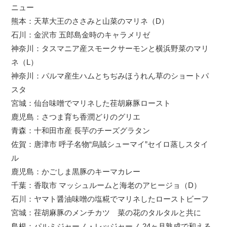
ニュー
熊本：天草大王のささみと山菜のマリネ（D）
石川：金沢市 五郎島金時のキャラメリゼ
神奈川：タスマニア産スモークサーモンと横浜野菜のマリ
ネ（L）
神奈川：パルマ産生ハムとちぢみほうれん草のショートパ
スタ
宮城：仙台味噌でマリネした荏胡麻豚ロースト
鹿児島：さつま育ち香潤どりのグリエ
青森：十和田市産 長芋のチーズグラタン
佐賀：唐津市 呼子名物“烏賊シューマイ”セイロ蒸しスタイ
ル
鹿児島：かごしま黒豚のキーマカレー
千葉：香取市 マッシュルームと海老のアヒージョ（D）
石川：ヤマト醤油味噌の塩糀でマリネしたローストビーフ
宮城：荏胡麻豚のメンチカツ 菜の花のタルタルと共に
島根：パルミジャーノ・レッジャーノ 24ヶ月熟成で和える