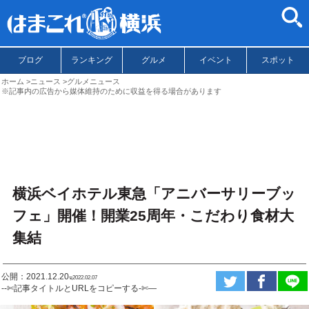
ブログ
ランキング
グルメ
イベント
スポット
ホーム
ニュース
グルメニュース
※記事内の広告から媒体維持のために収益を得る場合があります
横浜ベイホテル東急「アニバーサリーブッ
フェ」開催！開業25周年・こだわり食材大
集結
公開：2021.12.20
ಇ2022.02.07
--✄記事タイトルとURLをコピーする-✄—