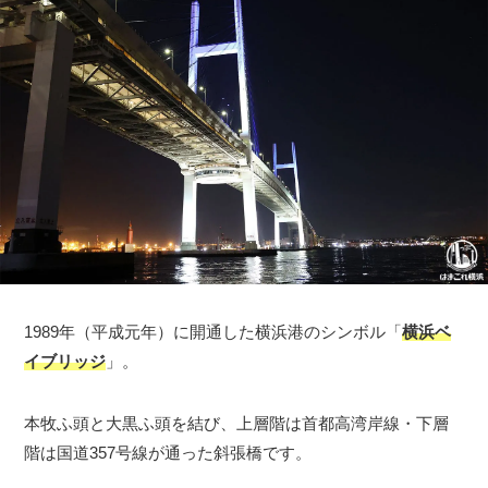
1989年（平成元年）に開通した横浜港のシンボル「
横浜ベ
イブリッジ
」。
本牧ふ頭と大黒ふ頭を結び、上層階は首都高湾岸線・下層
階は国道357号線が通った斜張橋です。