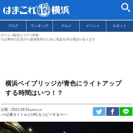
ブログ
ランキング
グルメ
イベント
スポット
ホーム
観光エリア
本牧
※記事内の広告から媒体維持のために収益を得る場合があります
横浜ベイブリッジが青色にライトアップ
する時間はいつ！？
公開：2021.06.01
ಇ2022.12.14
--✄記事タイトルとURLをコピーする-✄—