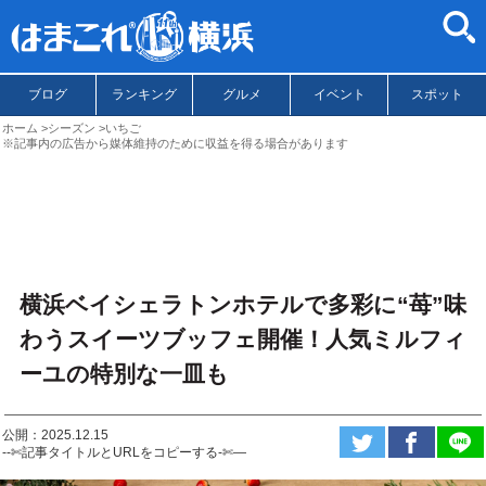
ブログ
ランキング
グルメ
イベント
スポット
ホーム
シーズン
いちご
※記事内の広告から媒体維持のために収益を得る場合があります
横浜ベイシェラトンホテルで多彩に“苺”味
わうスイーツブッフェ開催！人気ミルフィ
ーユの特別な一皿も
公開：2025.12.15
--✄記事タイトルとURLをコピーする-✄—