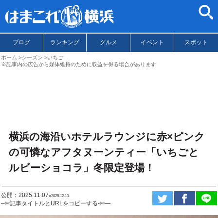
ブログ
ランキング
グルメ
イベント
スポット
ホーム
シーズン
いちご
※記事内の広告から媒体維持のために収益を得る場合があります
横浜の海沿いホテルラウンジに赤×ピンク
の可憐なアフタヌーンティー「いちごと
ルビーショコラ」冬限定登場！
公開：2025.11.07
ಇ2025.12.10
--✄記事タイトルとURLをコピーする-✄—