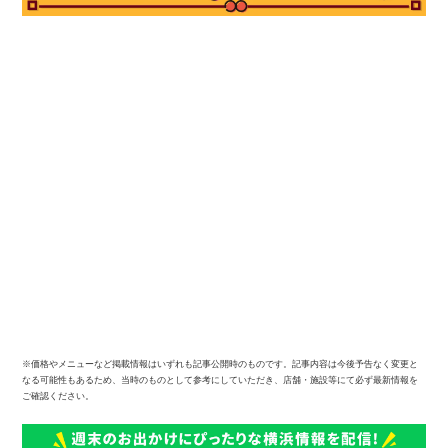
※価格やメニューなど掲載情報はいずれも記事公開時のものです。記事内容は今後予告なく変更と
なる可能性もあるため、当時のものとして参考にしていただき、店舗・施設等にて必ず最新情報を
ご確認ください。