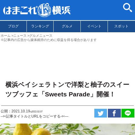
ブログ
ランキング
グルメ
イベント
スポット
ホーム
ニュース
グルメニュース
※記事内の広告から媒体維持のために収益を得る場合があります
横浜ベイシェラトンで洋梨と柚子のスイー
ツブッフェ「Sweets Parade」開催！
公開：2021.10.19
ಇ2022.02.07
--✄記事タイトルとURLをコピーする-✄—